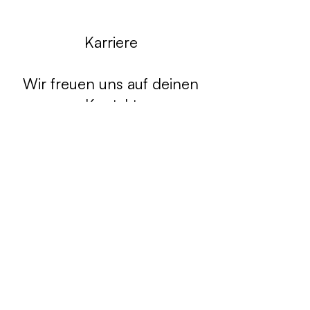
Karriere
Wir freuen uns auf deinen
Kontakt
Senior Berater
(60-100%)
mehr erfahren
Nichts gefunden? Stell
dich trotzdem vor bei uns!